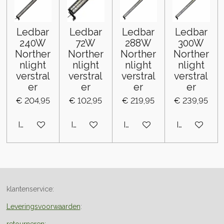
Ledbar
Ledbar
Ledbar
Ledbar
240W
72W
288W
300W
Norther
Norther
Norther
Norther
nlight
nlight
nlight
nlight
verstral
verstral
verstral
verstral
er
er
er
er
€ 204,95
€ 102,95
€ 219,95
€ 239,95
In winkelwagen
In winkelwagen
In winkelwagen
In winkelwa
klantenservice:
Leveringsvoorwaarden
: