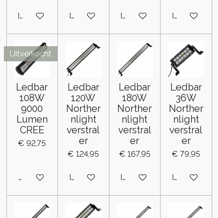
In winkelwagen
In winkelwagen
In winkelwagen
In winkelwa
Uitverkocht
Ledbar
Ledbar
Ledbar
Ledbar
108W
120W
180W
36W
9000
Norther
Norther
Norther
Lumen
nlight
nlight
nlight
CREE
verstral
verstral
verstral
er
er
er
€ 92,75
€ 124,95
€ 167,95
€ 79,95
Houd mij op de hoogte
In winkelwagen
In winkelwagen
In winkelwa