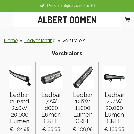
Persoonlijke aandacht
Ga
direct
ALBERT OOMEN
naar
de
hoofdinhoud
Home
»
Ledverlichting
»
Verstralers
Verstralers
Ledbar
Ledbar
Ledbar
Ledbar
curved
72W
126W
234W
240W
6000
11000
20.000
20.000
Lumen
Lumen
Lumen
Lumen
CREE
CREE
CREE
€ 184,95
€ 69,95
€ 109,95
€ 169,95