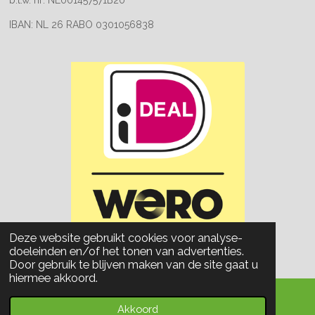
b.t.w. nr: NL001457571B20
IBAN: NL 26 RABO 0301056838
© 2023 - 2026 Albert Oomen
Deze website gebruikt cookies voor analyse-
Powered by
JouwWeb
doeleinden en/of het tonen van advertenties.
Door gebruik te blijven maken van de site gaat u
hiermee akkoord.
Akkoord
E-mailadres
Telefoonnummer