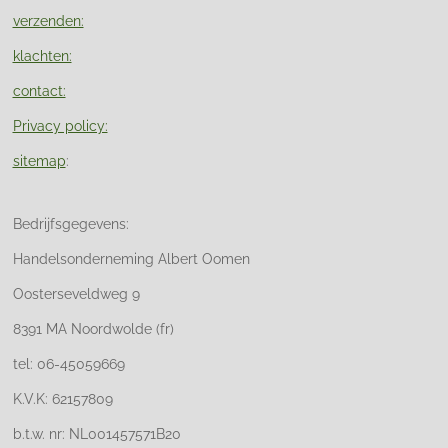
verzenden:
klachten:
contact:
Privacy policy:
sitemap
:
Bedrijfsgegevens:
Handelsonderneming Albert Oomen
Oosterseveldweg 9
8391 MA Noordwolde (fr)
tel: 06-45059669
K.V.K: 62157809
b.t.w. nr: NL001457571B20