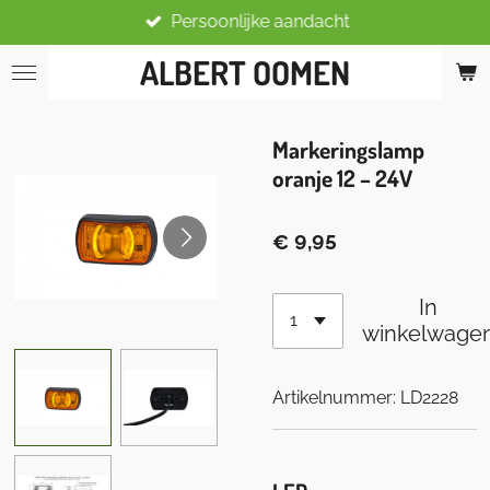
Persoonlijke aandacht
Ga
direct
ALBERT OOMEN
naar
de
hoofdinhoud
Markeringslamp
oranje 12 – 24V
€ 9,95
In
winkelwage
Artikelnummer:
LD2228