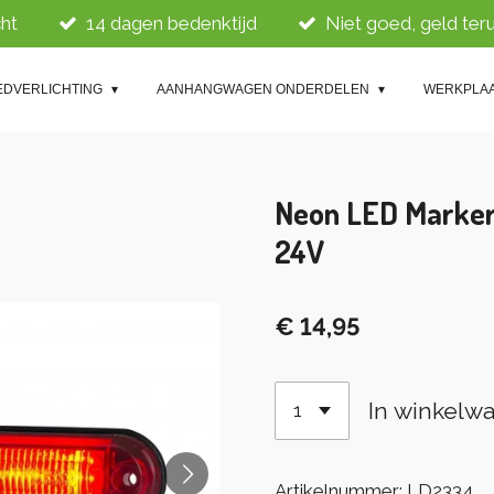
ht
14 dagen bedenktijd
Niet goed, geld ter
EDVERLICHTING
AANHANGWAGEN ONDERDELEN
WERKPLA
Neon LED Marker
24V
€ 14,95
In winkelw
Artikelnummer:
LD2334