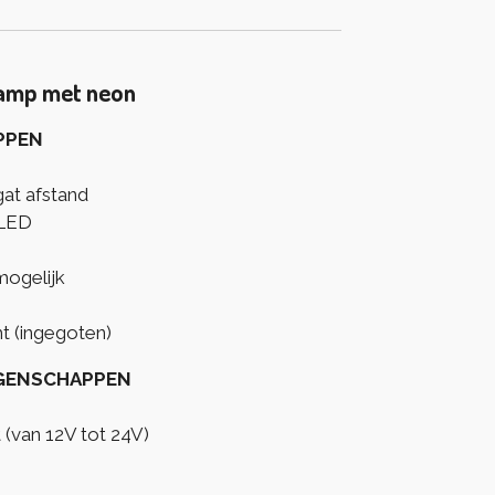
lamp met neon
PPEN
at afstand
 LED
mogelijk
t (ingegoten)
IGENSCHAPPEN
t (van 12V tot 24V)