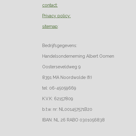
contact:
Privacy policy:
sitemap
:
Bedrijfsgegevens:
Handelsonderneming Albert Oomen
Oosterseveldweg 9
8391 MA Noordwolde (fr)
tel: 06-45059669
K.V.K: 62157809
b.t.w. nr: NL001457571B20
IBAN: NL 26 RABO 0301056838