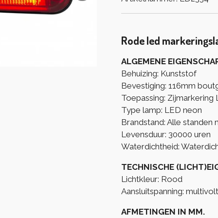
Rode led markerings
ALGEMENE EIGENSCHA
Behuizing: Kunststof
Bevestiging: 116mm boutg
Toepassing: Zijmarkering
Type lamp: LED neon
Brandstand: Alle standen 
Levensduur: 30000 uren
Waterdichtheid: Waterdich
TECHNISCHE (LICHT)E
Lichtkleur: Rood
Aansluitspanning: multivol
AFMETINGEN IN MM.