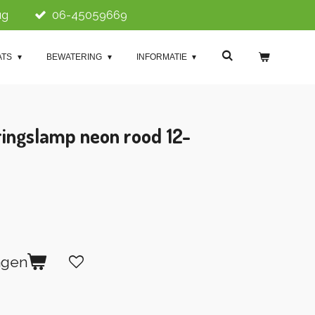
ug
06-45059669
ATS
BEWATERING
INFORMATIE
ingslamp neon rood 12-
agen