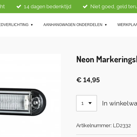
ht
14 dagen bedenktijd
Niet goed, geld ter
EDVERLICHTING
AANHANGWAGEN ONDERDELEN
WERKPLA
Neon Markerings
€ 14,95
In winkelw
Artikelnummer:
LD2332