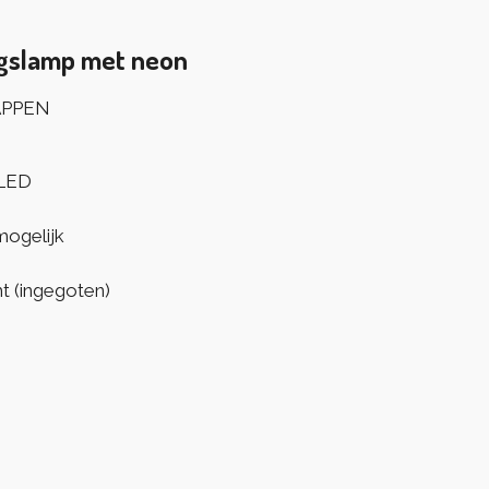
ngslamp met neon
APPEN
 LED
mogelijk
t (ingegoten)