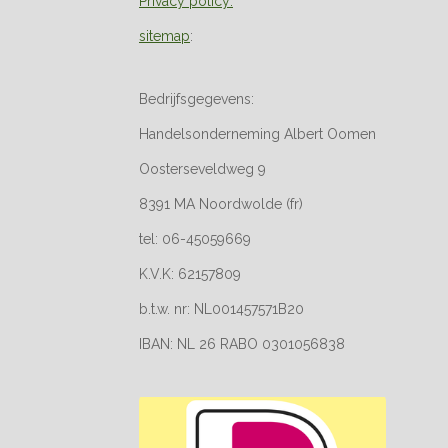
Privacy policy:
sitemap
:
Bedrijfsgegevens:
Handelsonderneming Albert Oomen
Oosterseveldweg 9
8391 MA Noordwolde (fr)
tel: 06-45059669
K.V.K: 62157809
b.t.w. nr: NL001457571B20
IBAN: NL 26 RABO 0301056838