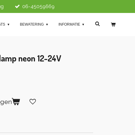
ug
06-45059669
ATS
BEWATERING
INFORMATIE
lamp neon 12-24V
agen