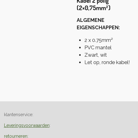
Kabel 2 polig
(2×0,75mm²)
ALGEMENE
EIGENSCHAPPEN:
2 x 0.75mm²
PVC mantel
Zwart, wit
Let op, ronde kabel!
klantenservice:
Leveringsvoorwaarden
:
retourneren: