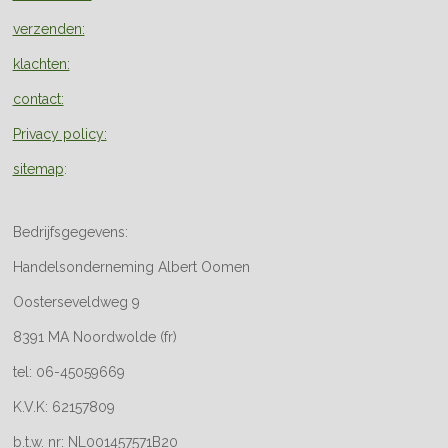
verzenden:
klachten:
contact:
Privacy policy:
sitemap
:
Bedrijfsgegevens:
Handelsonderneming Albert Oomen
Oosterseveldweg 9
8391 MA Noordwolde (fr)
tel: 06-45059669
K.V.K: 62157809
b.t.w. nr: NL001457571B20