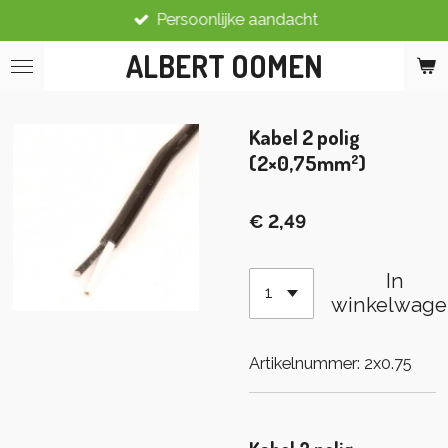
Persoonlijke aandacht
Ga
direct
ALBERT OOMEN
naar
de
hoofdinhoud
Kabel 2 polig
(2×0,75mm²)
€ 2,49
In
winkelwage
Artikelnummer:
2x0.75