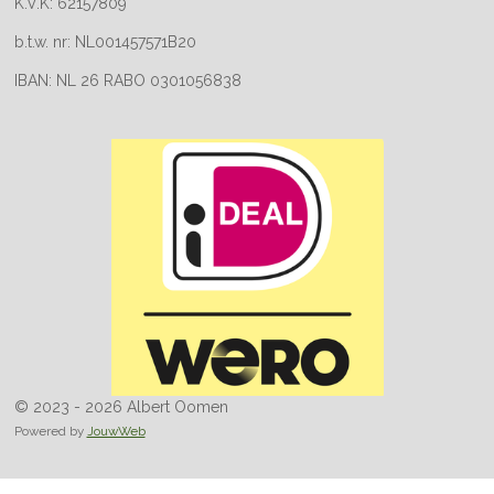
K.V.K: 62157809
b.t.w. nr: NL001457571B20
IBAN: NL 26 RABO 0301056838
© 2023 - 2026 Albert Oomen
Powered by
JouwWeb