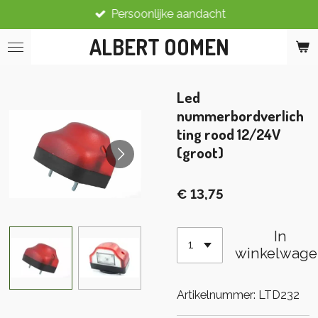
Persoonlijke aandacht
Ga
direct
ALBERT OOMEN
naar
de
hoofdinhoud
Led
nummerbordverlich
ting rood 12/24V
(groot)
€ 13,75
In
winkelwage
Artikelnummer:
LTD232