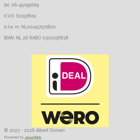
tel: 06-45059669
K.V.K: 62157809
b.t.w. nr: NL001457571B20
IBAN: NL 26 RABO 0301056838
© 2023 - 2026 Albert Oomen
Powered by
JouwWeb