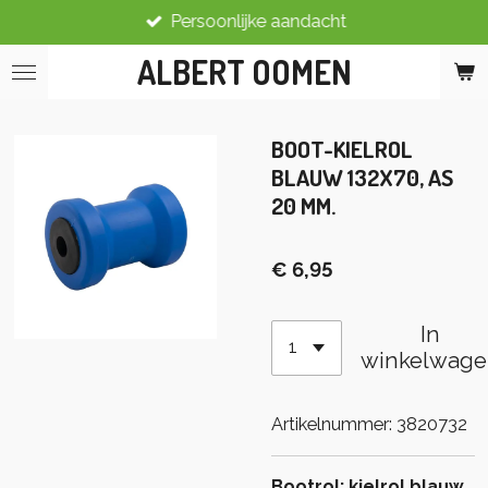
Persoonlijke aandacht
Ga
direct
ALBERT OOMEN
naar
de
hoofdinhoud
BOOT-KIELROL
BLAUW 132X70, AS
20 MM.
€ 6,95
In
winkelwage
Artikelnummer:
3820732
Bootrol: kielrol blauw