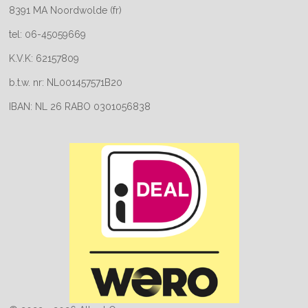
8391 MA Noordwolde (fr)
tel: 06-45059669
K.V.K: 62157809
b.t.w. nr: NL001457571B20
IBAN: NL 26 RABO 0301056838