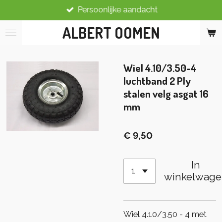
Persoonlijke aandacht
Ga
direct
ALBERT OOMEN
naar
de
hoofdinhoud
Wiel 4.10/3.50-4
luchtband 2 Ply
stalen velg asgat 16
mm
€ 9,50
In
winkelwage
Wiel 4.10/3.50 - 4 met