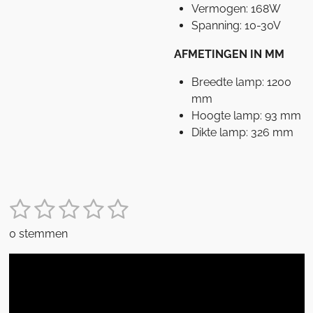
Vermogen: 168W
Spanning: 10-30V
AFMETINGEN IN MM
Breedte lamp: 1200
mm
Hoogte lamp: 93 mm
Dikte lamp: 326 mm
1
2
3
4
5
S
R
t
a
s
s
s
s
s
e
0 stemmen
t
m
t
t
t
t
t
i
m
e
e
e
e
e
e
n
n
g
r
r
r
r
r
: