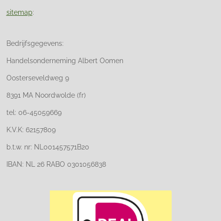
sitemap
:
Bedrijfsgegevens:
Handelsonderneming Albert Oomen
Oosterseveldweg 9
8391 MA Noordwolde (fr)
tel: 06-45059669
K.V.K: 62157809
b.t.w. nr: NL001457571B20
IBAN: NL 26 RABO 0301056838