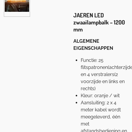
JAEREN LED
zwaailampbalk – 1200
mm
ALGEMENE
EIGENSCHAPPEN
Functie: 25
flitspatronen(achterzijde
en 4 verstralers(2
voorzijde en links en
rechts)
Kleur: oranje / wit
Aansluiting: 2 x 4
meter kabel wordt
meegeleverd, één
met
afstandsbediening en