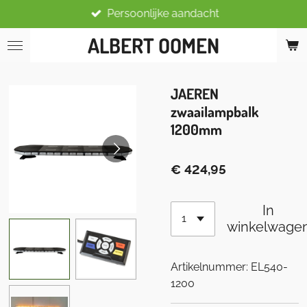
Persoonlijke aandacht
Ga
direct
ALBERT OOMEN
naar
de
hoofdinhoud
JAEREN
zwaailampbalk
1200mm
€ 424,95
In
winkelwage
Artikelnummer:
EL540-
1200