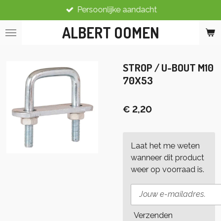
Persoonlijke aandacht
Ga
direct
ALBERT OOMEN
naar
de
hoofdinhoud
STROP / U-BOUT M10
70X53
€ 2,20
Laat het me weten
wanneer dit product
weer op voorraad is.
Verzenden