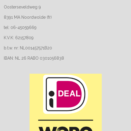
Oosterseveldweg 9
8391 MA Noordwolde (fr)
tel: 06-45059669
K.V.K: 62157809
b.t.w. nr: NL001457571B20
IBAN: NL 26 RABO 0301056838