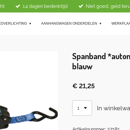
ht
14 dagen bedenktijd
Niet goed, geld ter
EDVERLICHTING
AANHANGWAGEN ONDERDELEN
WERKPLA
Spanband *auto
blauw
€ 21,25
In winkelw
Artikelnummer:
37181