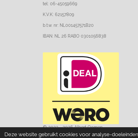
tel: 06-45059669
K.V.K: 62157809
b.t.w. nr: NL001457571B20
IBAN: NL 26 RABO 0301056838
© 2023 - 2026 Albert Oomen
Deze website gebruikt cookies voor analyse-doeleinden e