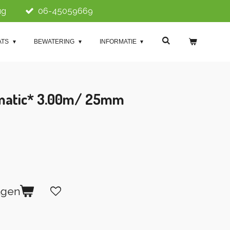
ug
06-45059669
ATS
BEWATERING
INFORMATIE
matic* 3.00m/ 25mm
agen