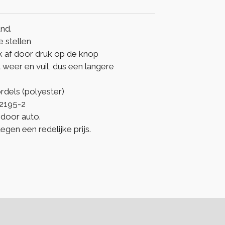
nd.
e stellen
k af door druk op de knop
weer en vuil, dus een langere
ordels (polyester)
12195-2
door auto.
gen een redelijke prijs.