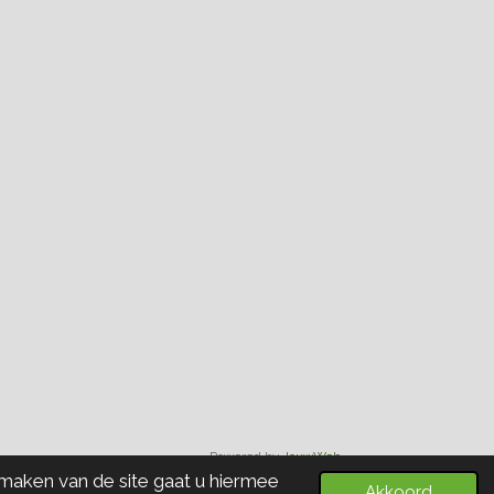
Powered by
JouwWeb
 maken van de site gaat u hiermee
Akkoord