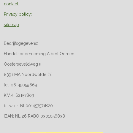
contact:
Privacy policy:
sitemap
:
Bedrijfsgegevens:
Handelsonderneming Albert Oomen
Oosterseveldweg 9
8391 MA Noordwolde (fr)
tel: 06-45059669
K.V.K: 62157809
b.t.w. nr: NL001457571B20
IBAN: NL 26 RABO 0301056838