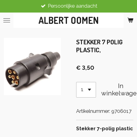
Persoonlijke aandacht
Ga
direct
ALBERT OOMEN
naar
de
hoofdinhoud
STEKKER 7 POLIG
PLASTIC,
€ 3,50
In
winkelwage
Artikelnummer:
9706017
Stekker 7-polig plastic