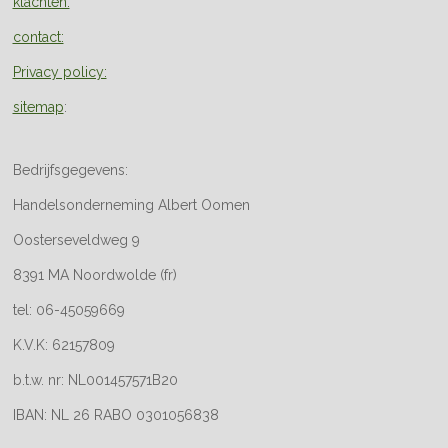
klachten:
contact:
Privacy policy:
sitemap
:
Bedrijfsgegevens:
Handelsonderneming Albert Oomen
Oosterseveldweg 9
8391 MA Noordwolde (fr)
tel: 06-45059669
K.V.K: 62157809
b.t.w. nr: NL001457571B20
IBAN: NL 26 RABO 0301056838