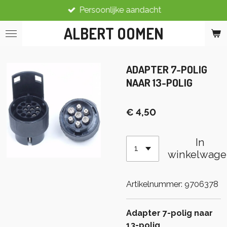
Persoonlijke aandacht
Ga
direct
ALBERT OOMEN
naar
de
hoofdinhoud
ADAPTER 7-POLIG
NAAR 13-POLIG
€ 4,50
In
winkelwage
Artikelnummer:
9706378
Adapter 7-polig naar
13-polig