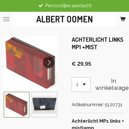
Persoonlijke aandacht
Ga
direct
ALBERT OOMEN
naar
de
hoofdinhoud
ACHTERLICHT LINKS
MP1 +MIST
€ 29,95
In
winkelwage
Artikelnummer:
5120731
Achterlicht MP1 links +
mistlamp