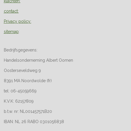
klachten:
contact:
Privacy policy:
sitemap
:
Bedrijfsgegevens:
Handelsonderneming Albert Oomen
Oosterseveldweg 9
8391 MA Noordwolde (fr)
tel: 06-45059669
K.V.K: 62157809
b.t.w. nr: NL001457571B20
IBAN: NL 26 RABO 0301056838