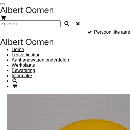
Ga
Albert Oomen
direct
naar
de
hoofdinhoud
Persoonlijke aan
Albert Oomen
Home
Ledverlichting
Aanhangwagen onderdelen
Werkplaats
Bewatering
Informatie