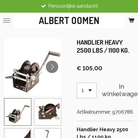
Persoonlijke aandacht
Ga
direct
ALBERT OOMEN
naar
de
hoofdinhoud
HANDLIER HEAVY
2500 LBS / 1100 KG.
€ 105,00
In
winkelwage
Artikelnummer:
9706786
Handlier Heavy 2500
Lbs / 1100 kg.