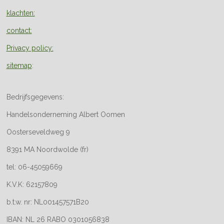
klachten:
contact:
Privacy policy:
sitemap
:
Bedrijfsgegevens:
Handelsonderneming Albert Oomen
Oosterseveldweg 9
8391 MA Noordwolde (fr)
tel: 06-45059669
K.V.K: 62157809
b.t.w. nr: NL001457571B20
IBAN: NL 26 RABO 0301056838