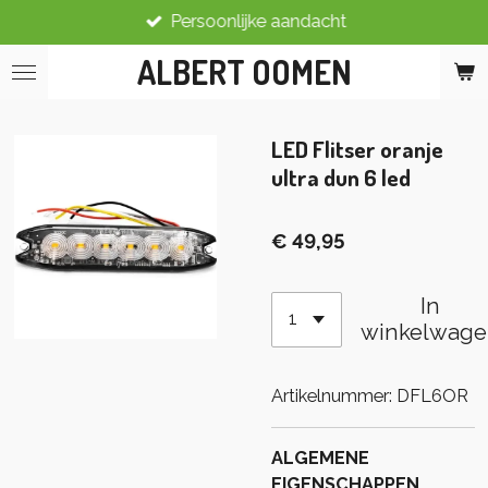
Persoonlijke aandacht
Ga
direct
ALBERT OOMEN
naar
de
hoofdinhoud
LED Flitser oranje
ultra dun 6 led
€ 49,95
In
winkelwage
Artikelnummer:
DFL6OR
ALGEMENE
EIGENSCHAPPEN