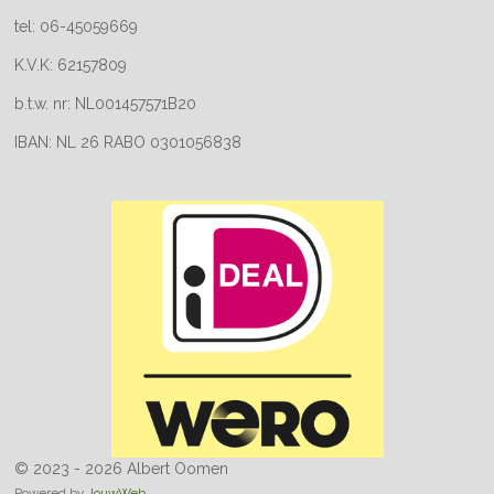
tel: 06-45059669
K.V.K: 62157809
b.t.w. nr: NL001457571B20
IBAN: NL 26 RABO 0301056838
© 2023 - 2026 Albert Oomen
Powered by
JouwWeb