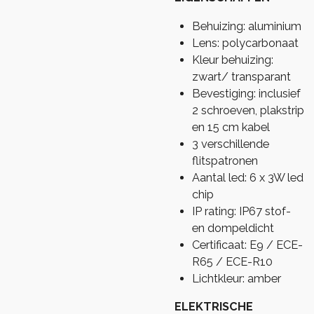
Behuizing: aluminium
Lens: polycarbonaat
Kleur behuizing:
zwart/ transparant
Bevestiging: inclusief
2 schroeven, plakstrip
en 15 cm kabel
3 verschillende
flitspatronen
Aantal led: 6 x 3W led
chip
IP rating: IP67 stof-
en dompeldicht
Certificaat: E9 / ECE-
R65 / ECE-R10
Lichtkleur: amber
ELEKTRISCHE