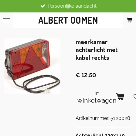
Persoonlijke aandacht
Ga
direct
ALBERT OOMEN
naar
de
hoofdinhoud
meerkamer
achterlicht met
kabel rechts
€ 12,50
In
winkelwagen
Artikelnummer:
5120028
Achterlicht 220x140