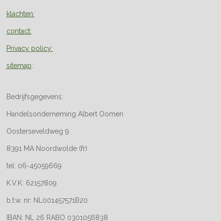
klachten:
contact:
Privacy policy:
sitemap
:
Bedrijfsgegevens:
Handelsonderneming Albert Oomen
Oosterseveldweg 9
8391 MA Noordwolde (fr)
tel: 06-45059669
K.V.K: 62157809
b.t.w. nr: NL001457571B20
IBAN: NL 26 RABO 0301056838