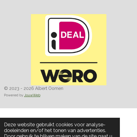
© 2023 - 2026 Albert Oomen
Powered by
JouwWeb
Deze website gebruikt cookies voor analyse-
doeleinden en/of het tonen van advertenties.
Door gebruik te blijven maken van de site gaat u