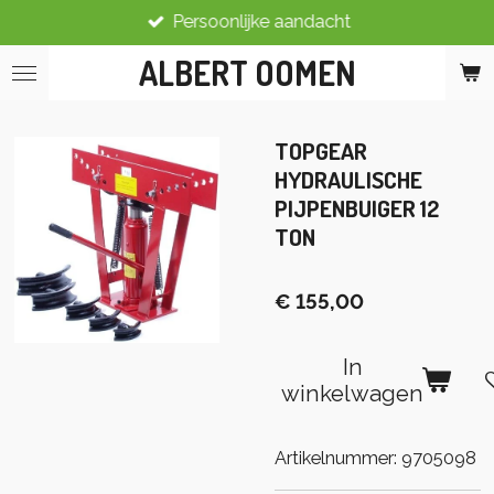
Persoonlijke aandacht
Ga
direct
ALBERT OOMEN
naar
de
hoofdinhoud
TOPGEAR
HYDRAULISCHE
PIJPENBUIGER 12
TON
€ 155,00
In
winkelwagen
Artikelnummer:
9705098