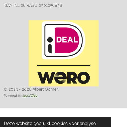
IBAN: NL 26 RABO 0301056838
© 2023 - 2026 Albert Oomen
Powered by
JouwWeb
Deze website gebruikt cookies voor analyse-