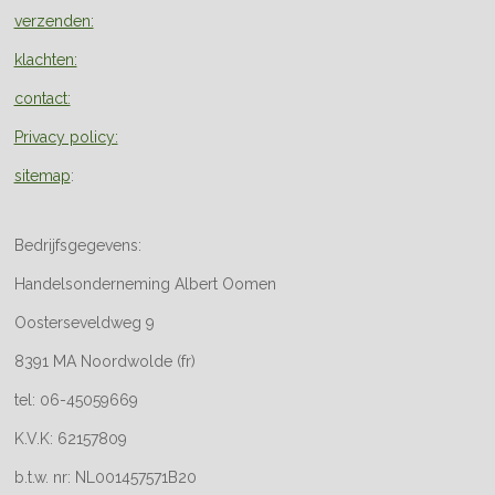
verzenden:
klachten:
contact:
Privacy policy:
sitemap
:
Bedrijfsgegevens:
Handelsonderneming Albert Oomen
Oosterseveldweg 9
8391 MA Noordwolde (fr)
tel: 06-45059669
K.V.K: 62157809
b.t.w. nr: NL001457571B20