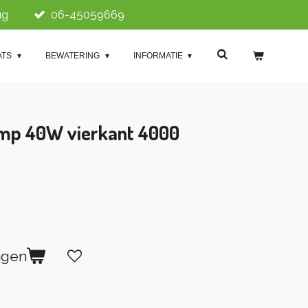
ug
06-45059669
ATS
BEWATERING
INFORMATIE
p 40W vierkant 4000
agen