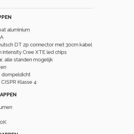
PPEN
oat aluminium
MA
 Deutsch DT 2p connector met 30cm kabel
h intensity Cree XTE led chips
r, alle standen mogelijk
ren
en dompeldicht
 CISPR Klasse 4
HAPPEN
 Lumen
00K