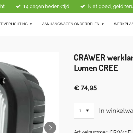
ht
14 dagen bedenktijd
Niet goed, geld ter
EDVERLICHTING
AANHANGWAGEN ONDERDELEN
WERKPLA
CRAWER werklam
Lumen CREE
€ 74,95
In winkelw
Artikelnummer:
CRW40F