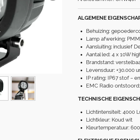
ALGEMENE EIGENSCHA
Behuizing: gepoederc
Lamp afwerking: PM
Aansluiting: inclusief
Aantal led: 4 x 10W hig
Brandstand: verstelbaa
Levensduur: +30.000 u
IP rating: IP67 stof – 
EMC Radio ontstoord:
TECHNISCHE EIGENSC
Lichtintensiteit: 4000
Lichtkleur: Koud wit
Kleurtemperatuur: 60