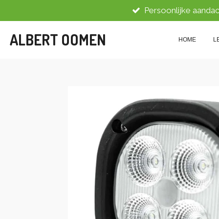
Persoonlijke aandac
Ga
direct
ALBERT OOMEN
naar
HOME
L
de
hoofdinhoud