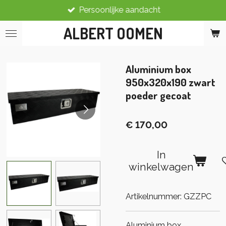
Persoonlijke aandacht
Ga
direct
ALBERT OOMEN
naar
de
hoofdinhoud
Aluminium box
950x320x190 zwart
poeder gecoat
€ 170,00
In
winkelwagen
Artikelnummer:
GZZPC
Aluminium box