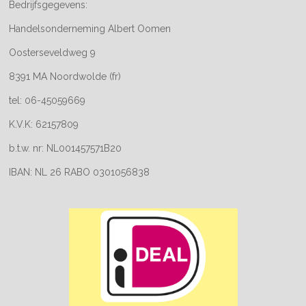
Bedrijfsgegevens:
Handelsonderneming Albert Oomen
Oosterseveldweg 9
8391 MA Noordwolde (fr)
tel: 06-45059669
K.V.K: 62157809
b.t.w. nr: NL001457571B20
IBAN: NL 26 RABO 0301056838