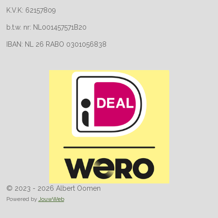
K.V.K: 62157809
b.t.w. nr: NL001457571B20
IBAN: NL 26 RABO 0301056838
© 2023 - 2026 Albert Oomen
Powered by
JouwWeb