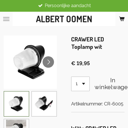
Persoonlijke aandacht
Ga
direct
ALBERT OOMEN
naar
de
hoofdinhoud
CRAWER LED
Toplamp wit
€ 19,95
In
winkelwage
Artikelnummer:
CR-6005