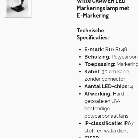
Witte CRAWER LED
Markeringslamp met
E-Markering
Technische
Specificaties:
E-mark:
R10 R148
Behuizing:
Polycarbon
Toepassing:
Markerin
Kabel:
30 cm kabel
zonder connector
Aantal LED-chips:
4
Afwerking:
Hard
gecoate en UV-
bestendige
polycarbonaat lens
IP-classificatie:
IP67
stof- en waterdicht