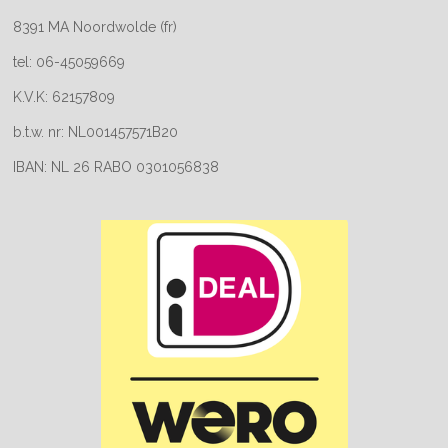
8391 MA Noordwolde (fr)
tel: 06-45059669
K.V.K: 62157809
b.t.w. nr: NL001457571B20
IBAN: NL 26 RABO 0301056838