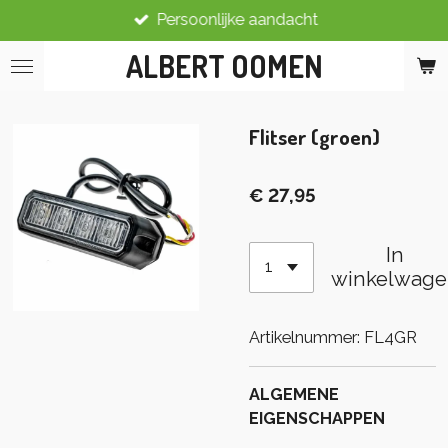
Persoonlijke aandacht
Ga
direct
ALBERT OOMEN
naar
de
hoofdinhoud
Flitser (groen)
€ 27,95
In
winkelwage
Artikelnummer:
FL4GR
ALGEMENE
EIGENSCHAPPEN