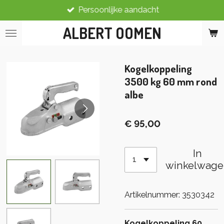
Persoonlijke aandacht
Ga
direct
ALBERT OOMEN
naar
de
hoofdinhoud
Kogelkoppeling
3500 kg 60 mm rond
albe
€ 95,00
In
winkelwage
Artikelnummer:
3530342
Kogelkoppeling 60