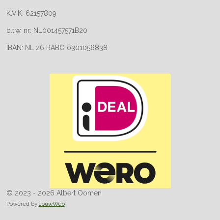
K.V.K: 62157809
b.t.w. nr: NL001457571B20
IBAN: NL 26 RABO 0301056838
© 2023 - 2026 Albert Oomen
Powered by
JouwWeb