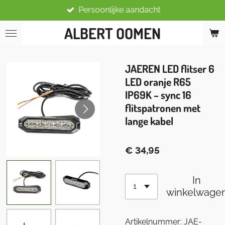
Persoonlijke aandacht
Ga
direct
ALBERT OOMEN
naar
de
hoofdinhoud
JAEREN LED flitser 6
LED oranje R65
IP69K – sync 16
flitspatronen met
lange kabel
€ 34,95
In
winkelwage
Artikelnummer:
JAE-