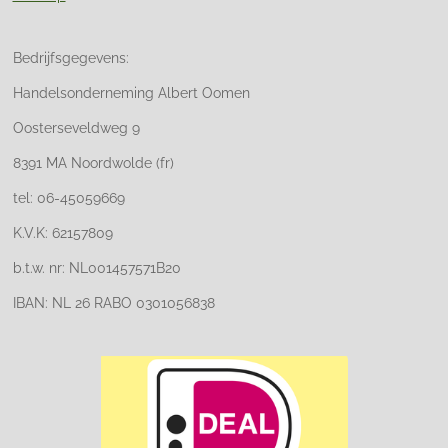
Bedrijfsgegevens:
Handelsonderneming Albert Oomen
Oosterseveldweg 9
8391 MA Noordwolde (fr)
tel: 06-45059669
K.V.K: 62157809
b.t.w. nr: NL001457571B20
IBAN: NL 26 RABO 0301056838